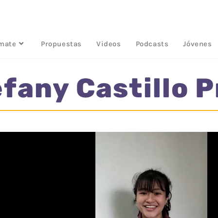
rmate
Propuestas
Videos
Podcasts
Jóvenes
efany Castillo 