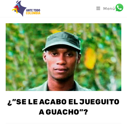
Menú
¿”SE LE ACABO EL JUEGUITO
A GUACHO”?