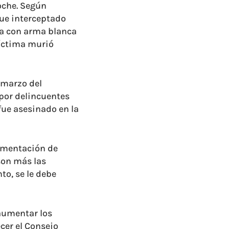
noche. Según
 fue interceptado
ida con arma blanca
víctima murió
 marzo del
 por delincuentes
fue asesinado en la
lementación de
son más las
to, se le debe
aumentar los
ecer el Consejo