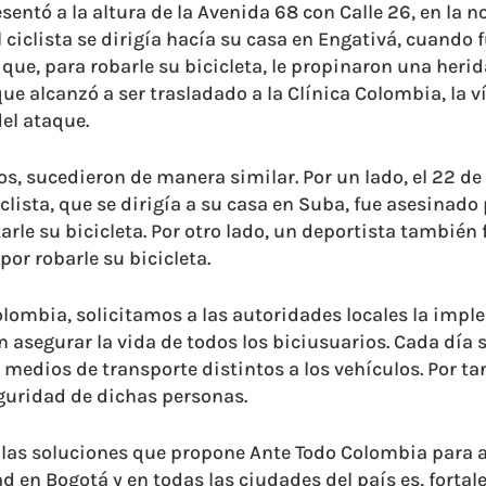
sentó a la altura de la Avenida 68 con Calle 26, en la 
el ciclista se dirigía hacía su casa en Engativá, cuando
 que, para robarle su bicicleta, le propinaron una her
que alcanzó a ser trasladado a la Clínica Colombia, la 
el ataque.
os, sucedieron de manera similar. Por un lado, el 22 de
clista, que se dirigía a su casa en Suba, fue asesinado
rle su bicicleta. Por otro lado, un deportista también 
por robarle su bicicleta.
lombia, solicitamos a las autoridades locales la imp
 asegurar la vida de todos los biciusuarios. Cada día 
edios de transporte distintos a los vehículos. Por tan
eguridad de dichas personas.
 las soluciones que propone Ante Todo Colombia para 
d en Bogotá y en todas las ciudades del país es, fortal