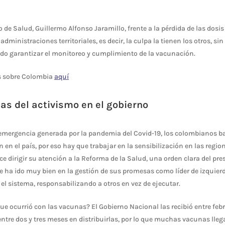
o de Salud, Guillermo Alfonso Jaramillo, frente a la pérdida de las dosi
administraciones territoriales, es decir, la culpa la tienen los otros, si
ado garantizar el monitoreo y cumplimiento de la vacunación.
s sobre Colombia
aquí
as del activismo en el gobierno
la emergencia generada por la pandemia del Covid-19, los colombianos b
en el país, por eso hay que trabajar en la sensibilización en las region
ce dirigir su atención a la Reforma de la Salud, una orden clara del pre
 ha ido muy bien en la gestión de sus promesas como líder de izquierd
l sistema, responsabilizando a otros en vez de ejecutar.
que ocurrió con las vacunas? El Gobierno Nacional las recibió entre feb
 entre dos y tres meses en distribuirlas, por lo que muchas vacunas ll