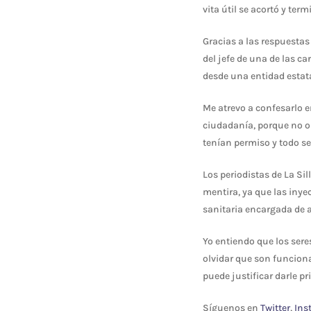
vita útil se acortó y te
Gracias a las respuestas
del jefe de una de las 
desde una entidad estata
Me atrevo a confesarlo e
ciudadanía, porque no ol
tenían permiso y todo se
Los periodistas de La Si
mentira, ya que las inye
sanitaria encargada de a
Yo entiendo que los ser
olvidar que son funciona
puede justificar darle p
Síguenos en
Twitter
,
Ins