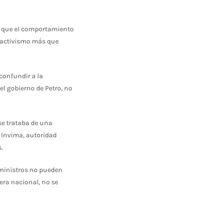
ir que el comportamiento
l activismo más que
confundir a la
el gobierno de Petro, no
se trataba de una
l Invima, autoridad
.
 ministros no pueden
era nacional, no se