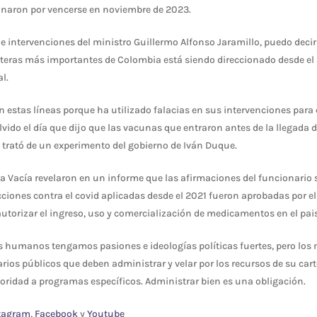
rminaron por vencerse en noviembre de 2023.
 e intervenciones del ministro Guillermo Alfonso Jaramillo, puedo dec
carteras más importantes de Colombia está siendo direccionado desde e
l.
n estas líneas porque ha utilizado falacias en sus intervenciones para 
vido el día que dijo que las vacunas que entraron antes de la llegada d
 trató de un experimento del gobierno de Iván Duque.
lla Vacía revelaron en un informe que las afirmaciones del funcionario 
cciones contra el covid aplicadas desde el 2021 fueron aprobadas por e
utorizar el ingreso, uso y comercialización de medicamentos en el pais
es humanos tengamos pasiones e ideologías políticas fuertes, pero los
rios públicos que deben administrar y velar por los recursos de su cart
rioridad a programas específicos. Administrar bien es una obligación.
tagram
,
Facebook
y
Youtube