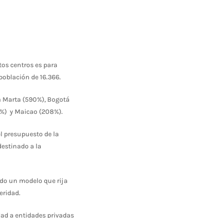
tos centros es para
población de 16.366.
 Marta (590%), Bogotá
68%) y Maicao (208%).
el presupuesto de la
destinado a la
do un modelo que rija
eridad.
dad a entidades privadas