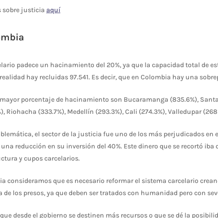
 sobre justicia
aquí
ombia
lario padece un hacinamiento del 20%, ya que la capacidad total de es
 realidad hay recluidas 97.541. Es decir, que en Colombia hay una sobre
 mayor porcentaje de hacinamiento son Bucaramanga (835.6%), Santa
), Riohacha (333.7%), Medellín (293.3%), Cali (274.3%), Valledupar (2
oblemática, el sector de la justicia fue uno de los más perjudicados en 
 una reducción en su inversión del 40%. Este dinero que se recortó iba 
ctura y cupos carcelarios.
a consideramos que es necesario reformar el sistema carcelario crean
a de los presos, ya que deben ser tratados con humanidad pero con sev
 que desde el gobierno se destinen más recursos o que se dé la posibili