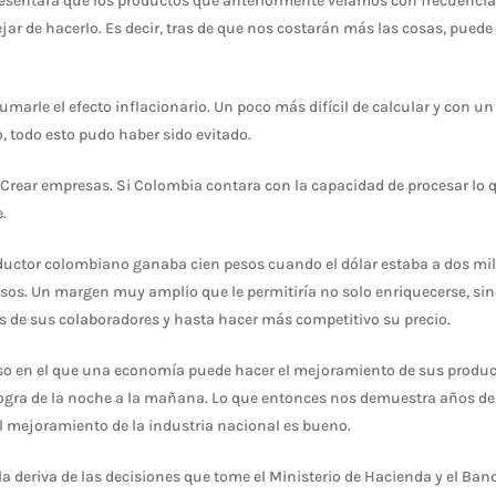
resentará que los productos que anteriormente veíamos con frecuencia
jar de hacerlo. Es decir, tras de que nos costarán más las cosas, puede 
sumarle el efecto inflacionario. Un poco más difícil de calcular y con u
 todo esto pudo haber sido evitado.
. Crear empresas. Si Colombia contara con la capacidad de procesar lo qu
e.
ctor colombiano ganaba cien pesos cuando el dólar estaba a dos mil.
sos. Un margen muy amplio que le permitiría no solo enriquecerse, si
s de sus colaboradores y hasta hacer más competitivo su precio.
so en el que una economía puede hacer el mejoramiento de sus produc
 logra de la noche a la mañana. Lo que entonces nos demuestra años d
el mejoramiento de la industria nacional es bueno.
la deriva de las decisiones que tome el Ministerio de Hacienda y el Ban