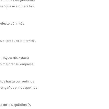
 en todas las góndolas
ser que ni siquiera las
n efecto aún más
e “produce la tierrita”,
 Hoy en día estaría
no mejorar su empresa,
tos hasta convertirlos
e engaños en los que nos
co de la República (A