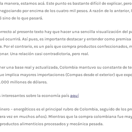
a manera, estamos acá. Este punto es bastante difícil de explicar, pero e
egociando por encima de los cuatro mil pesos. A razón de lo anterior, 
é sino de lo que pasará.
orrecto al presente texto hay que hacer una sencilla visualización del
ué ocurrirá. Así pues, es importante destacar y entender como premis
e. Por el contrario, es un país que compra productos confeccionados, 
nar. Una relación casi contradictoria, pero real.
ener una base real y actualizada, Colombia mantuvo su constante de t
que implica mayores importaciones (Compas desde el exterior) que ex
10.000 millones de dólares.
 interesantes sobre la economía país
aquí
nero – energéticos es el principal rubro de Colombia, seguido de los p
era vez en muchos años). Mientras que la compra colombiana fue may
 productos alimenticios procesados y mecánica pesada.