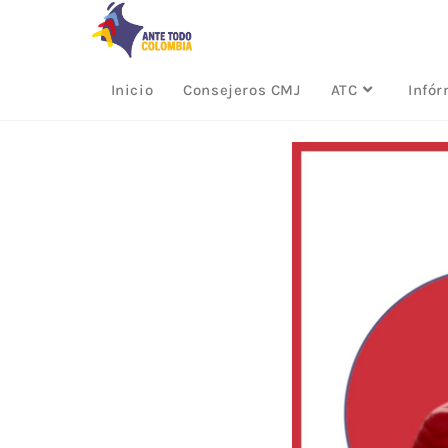
Inicio
Consejeros CMJ
ATC
Infó