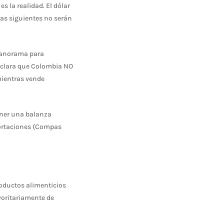
s la realidad. El dólar
las siguientes no serán
 panorama para
a clara que Colombia NO
mientras vende
ener una balanza
portaciones (Compas
roductos alimenticios
oritariamente de