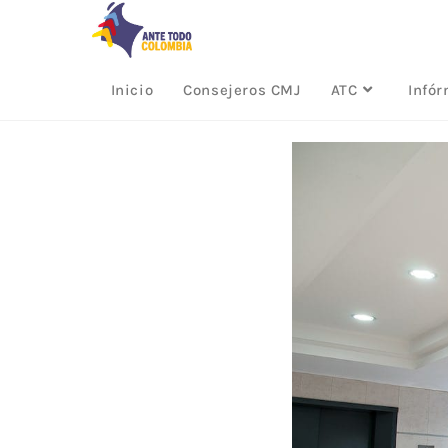
Inicio
Consejeros CMJ
ATC
Infó