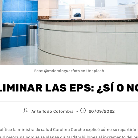
Foto: @mdominguezfoto en Unsplash
LIMINAR LAS EPS: ¿SÍ O N
Ante Todo Colombia
20/09/2022
político la ministra de salud Carolina Corcho explicó cómo se repartirán
lud preocupa porque se planea quitar $1,9 billones al incremento del p