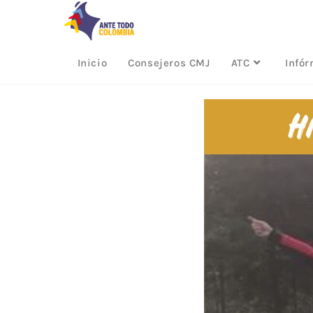
Inicio
Consejeros CMJ
ATC
Infó