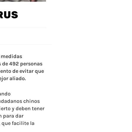
RUS
r medidas
s de 492 personas
ento de evitar que
jor aliado.
eando
iudadanos chinos
erto y deben tener
n para dar
que facilite la