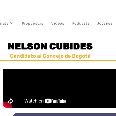
rmate
Propuestas
Videos
Podcasts
Jóvenes
NELSON CUBIDES
Candidato al Concejo de Bogotá