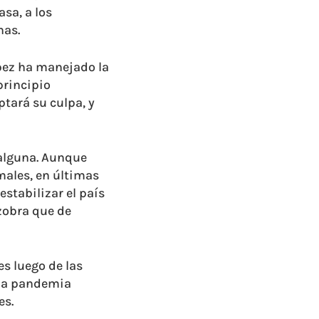
asa, a los
nas.
ópez ha manejado la
principio
tará su culpa, y
 alguna. Aunque
males, en últimas
estabilizar el país
zobra que de
es luego de las
 la pandemia
es.