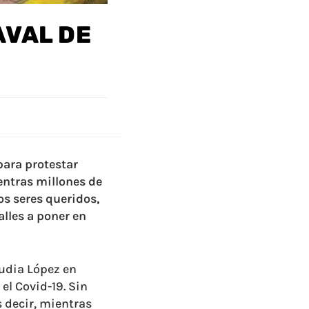
AVAL DE
para protestar
entras millones de
s seres queridos,
alles a poner en
audia López en
l Covid-19. Sin
s decir, mientras