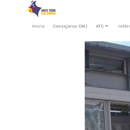
Inicio
Consejeros CMJ
ATC
Infó