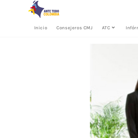
Inicio
Consejeros CMJ
ATC
Infó