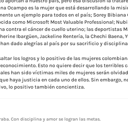
o aportan a nuestro país, pero esa discusión la trataré
na Ocampo es la mujer que está desarrollando la misi
amente un ejemplo para todos en el país; Sorey Bibiana 
cida como Microsoft Most Valuable Professional; Nub
 contra el cáncer de cuello uterino; las deportistas Ma
erine Ibargüen, Jackeline Rentería, la Chechi Baena, Yu
an dado alegrías al país por su sacrificio y disciplina
saltar los logros y lo positivo de las mujeres colombia
econocimiento. Esto no quiere decir que los terribles 
uales han sido víctimas miles de mujeres serán olvidad
 que haya justicia en cada uno de ellos. Sin embargo,
ivo, lo positivo también concientiza.
aba. Con disciplina y amor se logran las metas.