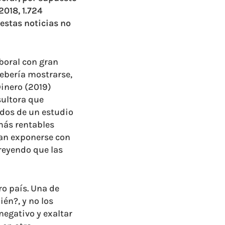
2018, 1.724
estas noticias no
boral con gran
debería mostrarse,
Dinero (2019)
sultora que
ados de un estudio
más rentables
ían exponerse con
reyendo que las
o país. Una de
én?, y no los
egativo y exaltar