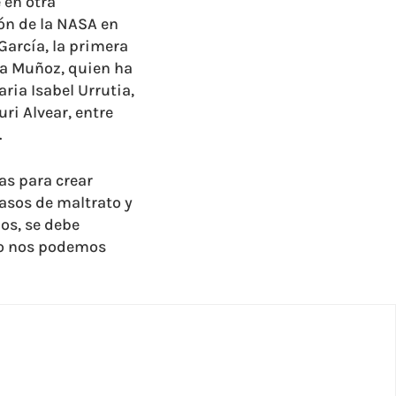
 en otra
ón de la NASA en
García, la primera
ia Muñoz, quien ha
ria Isabel Urrutia,
ri Alvear, entre
.
nas para crear
casos de maltrato y
os, se debe
 no nos podemos