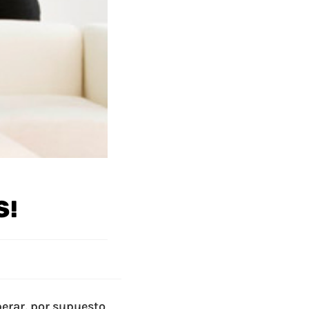
S!
perar, por supuesto