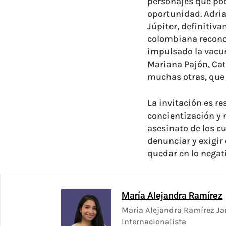
personajes que poc
oportunidad. Adria
Júpiter, definitiv
colombiana recono
impulsado la vacuna
Mariana Pajón, Cath
muchas otras, que h
La invitación es re
concientización y r
asesinato de los c
denunciar y exigir
quedar en lo negat
María Alejandra Ramírez
Maria Alejandra Ramírez Jar
Internacionalista