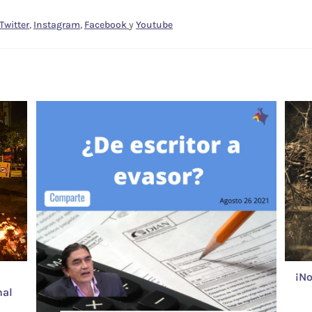
Twitter
,
Instagram
,
Facebook
y
Youtube
¡No
nal