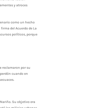
lementes y atroces
escenario como un hecho
a firma del Acuerdo de La
cursos políticos, porque
le reclamaron por su
a perdón cuando en
 secuaces.
Nariño. Su objetivo era
lató las milicias urbanas