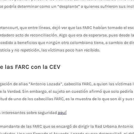
 se podría determinar como un “desplante” a quienes sufrieron sus inc
 Betancourt, que entre líneas, dejó ver que las FARC habían tomado el 
rdadero acto de reconciliación. Algo que era de esperarse, pues desde l
cedido a beneficios que ningún otro colombiano tiene, a cambio de dis
sticia y no repetición, las víctimas poco han recibido.
e las FARC con la CEV
gación de alias “Antonio Lozada”, cabecilla FARC, a quien las víctimas 
 la Verdad. Sin embargo, el sujeto en cuestión afirmó que solo pedirí
titud de uno de los cabecillas FARC, es la muestra de lo que son él y sus
 interesantes sobre seguridad
aquí
mandante de las FARC que se encargó de dirigir la Red Urbana Antonio 
 ciudades. Una vez firmado el Acuerdo, Lozada nunca desmovilizó, ni de