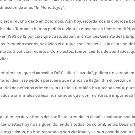
dirección de alias “El Mono Jojoy”.
icieron mucho daño en Colombia. Aún hoy, recordamos la dolorosa bom
llecidas. Tampoco hemos podido olvidar la masacre en Usme, en 1991, 
o en 1993 de 12 policías que custodiaban al entonces Gerente de la Emp
s. Y mucho menos, se olvida el ataque con “rockets” a la estación de 
ltado, 5 policías muertos. Como estos, fueron cientos de atentados, q
viles.
 mínimo era que el cabecilla FARC, alias “Lozada”, pidiera un verdadero
ario ideal, ese perdón pareciera que nunca va llegar. Sin el perdón, ni 
aterial de nefastos crímenes, la justicia también ha quedado coja, pues
ados a criminales de lesa humanidad que, con mentiras e impunidad to
 dejó miles de víctimas del conflicto armado en el país, acabaron con la
s terroristas hoy nos siguen doliendo a todos los colombianos. Desaf
ongresistas, no han reparado a sus víctimas y se han pasado por la faj