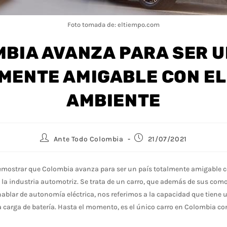
Foto tomada de: eltiempo.com
BIA AVANZA PARA SER U
MENTE AMIGABLE CON EL
AMBIENTE
Ante Todo Colombia
21/07/2021
emostrar que Colombia avanza para ser un país totalmente amigable c
 la industria automotriz. Se trata de un carro, que además de sus com
hablar de autonomía eléctrica, nos referimos a la capacidad que tiene 
 carga de batería. Hasta el momento, es el único carro en Colombia con