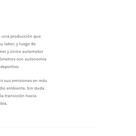
en una producción que
u labor, y luego de
rimer y único automotor
kilómetros con autonomía
deportivo.
ucir sus emisiones en más
edio ambiente. Sin duda
 la transición hacia
bia.