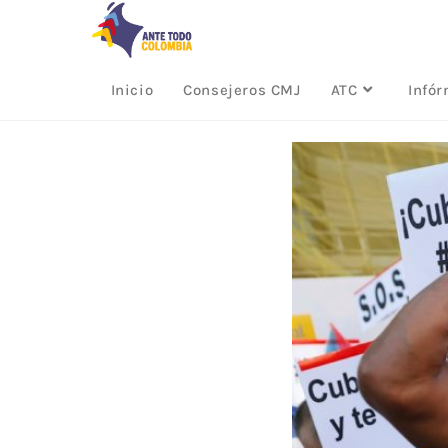
Inicio
Consejeros CMJ
ATC
Infó