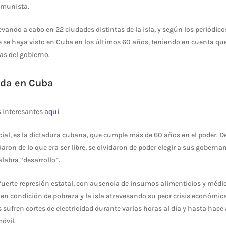
omunista.
evando a cabo en 22 ciudades distintas de la isla, y según los periódico
 se haya visto en Cuba en los últimos 60 años, teniendo en cuenta que
as del gobierno.
ida en Cuba
 interesantes
aquí
ocial, es la dictadura cubana, que cumple más de 60 años en el poder. D
daron de lo que era ser libre, se olvidaron de poder elegir a sus gober
alabra “desarrollo”.
fuerte represión estatal, con ausencia de insumos alimenticios y médi
 en condición de pobreza y la isla atravesando su peor crisis económic
sufren cortes de electricidad durante varias horas al día y hasta hace
móvil.