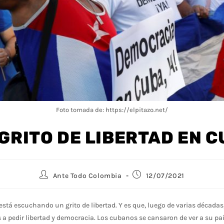
Foto tomada de: https://elpitazo.net/
GRITO DE LIBERTAD EN 
Ante Todo Colombia
12/07/2021
 está escuchando un grito de libertad. Y es que, luego de varias década
es a pedir libertad y democracia. Los cubanos se cansaron de ver a su pa