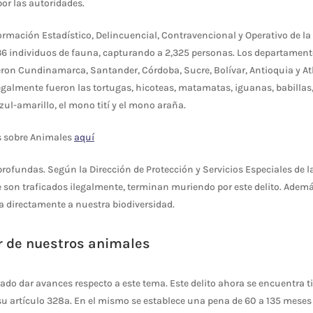
or las autoridades.
rmación Estadístico, Delincuencial, Contravencional y Operativo de la 
36 individuos de fauna, capturando a 2,325 personas. Los departamen
eron Cundinamarca, Santander, Córdoba, Sucre, Bolívar, Antioquia y At
egalmente fueron las tortugas, hicoteas, matamatas, iguanas, babillas, 
l-amarillo, el mono tití y el mono araña.
s sobre Animales
aquí
ofundas. Según la Dirección de Protección y Servicios Especiales de la P
 son traficados ilegalmente, terminan muriendo por este delito. Ademá
ta directamente a nuestra biodiversidad.
r de nuestros animales
do dar avances respecto a este tema. Este delito ahora se encuentra tip
su artículo 328ª. En el mismo se establece una pena de 60 a 135 mese