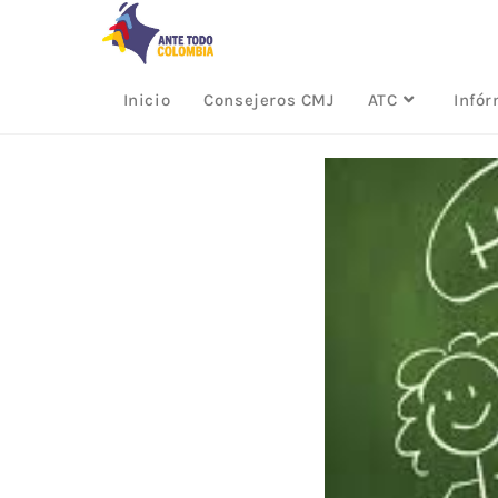
Inicio
Consejeros CMJ
ATC
Infó