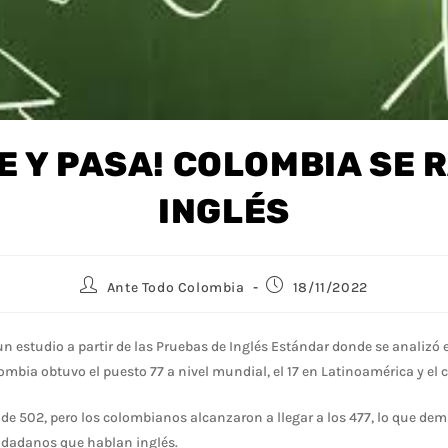
E Y PASA! COLOMBIA SE 
INGLÉS
Ante Todo Colombia
18/11/2022
un estudio a partir de las Pruebas de Inglés Estándar donde se analizó 
ombia obtuvo el puesto 77 a nivel mundial, el 17 en Latinoamérica y el c
de 502, pero los colombianos alcanzaron a llegar a los 477, lo que demu
udadanos que hablan inglés.