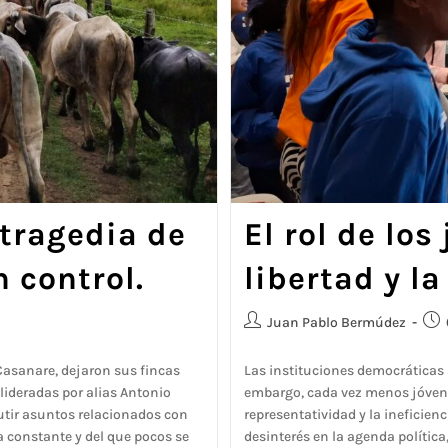
 tragedia de
El rol de los
 control.
libertad y 
Juan Pablo Bermúdez
asanare, dejaron sus fincas
Las instituciones democráticas 
 lideradas por alias Antonio
embargo, cada vez menos jóvenes
tir asuntos relacionados con
representatividad y la ineficie
a constante y del que pocos se
desinterés en la agenda política